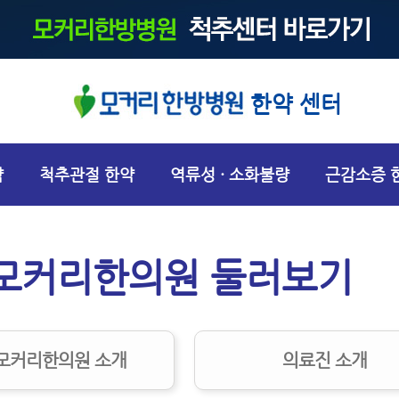
한약 센터
약
척추관절 한약
역류성 · 소화불량
근감소증 
모커리한의원 둘러보기
모커리한의원 소개
의료진 소개