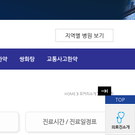
지역별 병원 보기
한약
쌍화탕
교통사고한약
keyboard_tab
HOME
>
모커리소개
>
둘러보기
TOP
진료시간 / 진료일정표
의료진소개