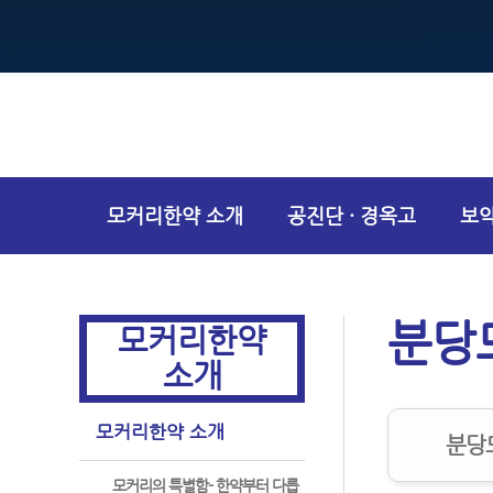
모커리한약 소개
공진단 · 경옥고
보
건강상담
분당
모커리한약
소개
모커리한약 소개
분당
모커리의 특별함- 한약부터 다릅