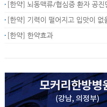
[한약] 뇌동맥류/협심증 환자 공진단 복
[한약] 기력이 떨어지고 입맛이 없
[한약] 한약효과