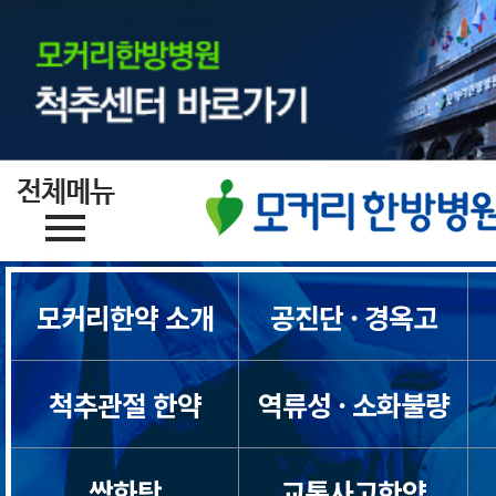
모커리한약 소개
공진단 · 경옥고
척추관절 한약
역류성 · 소화불량
쌍화탕
교통사고한약