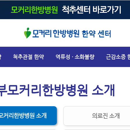
한약 센터
약
척추관절 한약
역류성 · 소화불량
근감소증 
부모커리한방병원 소개
모커리한방병원 소개
의료진 소개