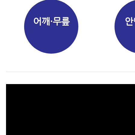
어깨·무릎
안