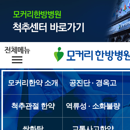
모커리한약 소개
공진단 · 경옥고
척추관절 한약
역류성 · 소화불량
쌍화탕
교통사고한약