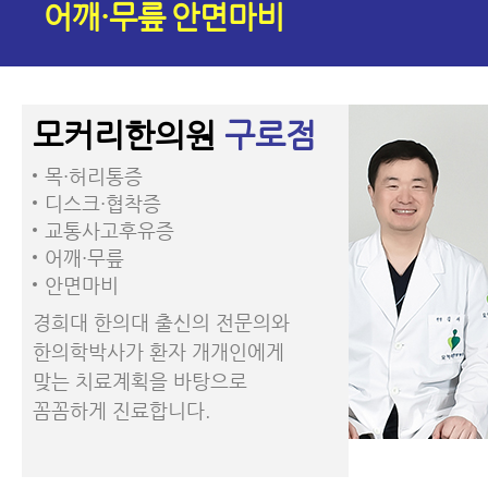
어깨·무릎
안면마비
모커리한의원
구로점
목·허리통증
디스크·협착증
교통사고후유증
어깨·무릎
안면마비
경희대 한의대 출신의 전문의와
한의학박사가 환자 개개인에게
맞는 치료계획을 바탕으로
꼼꼼하게 진료합니다.