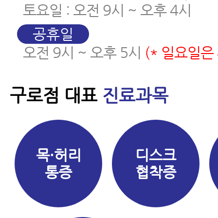
토요일 : 오전 9시 ~ 오후 4시
공휴일
오전 9시 ~ 오후 5시
(* 일요일은
구로점 대표
진료과목
목·허리
디스크
통증
협착증