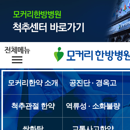
모커리한약 소개
공진단 · 경옥고
척추관절 한약
역류성 · 소화불량
쌍화탕
교통사고한약