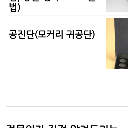
법)
공진단(모커리 귀공단)
경옥고