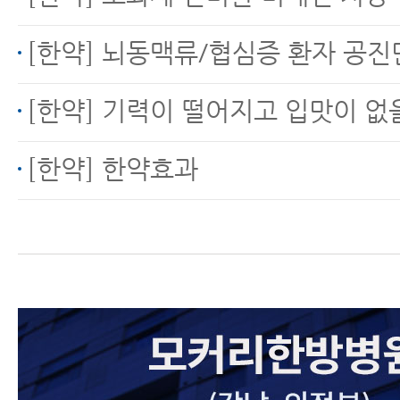
[한약] 뇌동맥류/협심증 환자 공진단 복
[한약] 기력이 떨어지고 입맛이 없
[한약] 한약효과