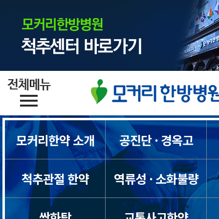
모커리한약 소개
공진단 · 경옥고
척추관절 한약
역류성 · 소화불량
쌍화탕
교통사고한약