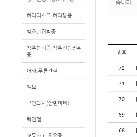
습니다.
허리디스크,허리통증
척추관협착증
척추분리증,척추전방전위
번호
증
72
어깨,무릎관절
71
엘보
70
구안와사(안면마비)
69
턱관절
68
교통사고 후유증