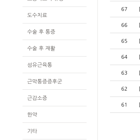
67
도수치료
66
수술 후 통증
65
수술 후 재활
64
섬유근육통
63
근막통증증후군
62
근감소증
61
한약
기타