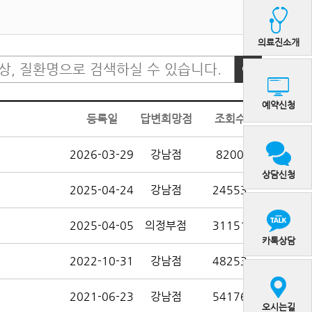
의료진소개
예약신청
등록일
답변희망점
조회수
2026-03-29
강남점
8200
상담신청
2025-04-24
강남점
24553
2025-04-05
의정부점
31151
카톡상담
2022-10-31
강남점
48253
2021-06-23
강남점
54176
오시는길