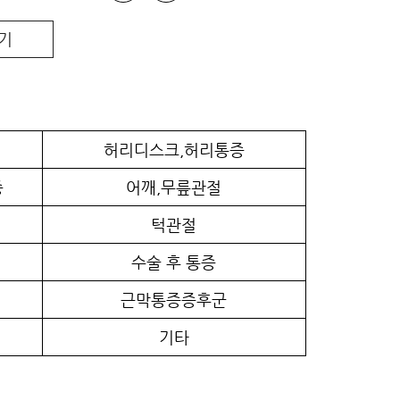
기
허리디스크,허리통증
증
어깨,무릎관절
턱관절
수술 후 통증
근막통증증후군
기타