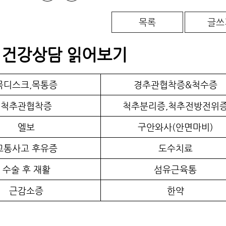
목록
글쓰
 건강상담 읽어보기
목디스크,목통증
경추관협착증&척수증
척추관협착증
척추분리증,척추전방전위
엘보
구안와사(안면마비)
교통사고 후유증
도수치료
수술 후 재활
섬유근육통
근감소증
한약