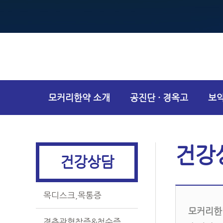
모커리한약 소개
공진단 · 경옥고
보
건강상담
건강
건강상담
목디스크,목통증
모커리한
경추관협착증&척수증