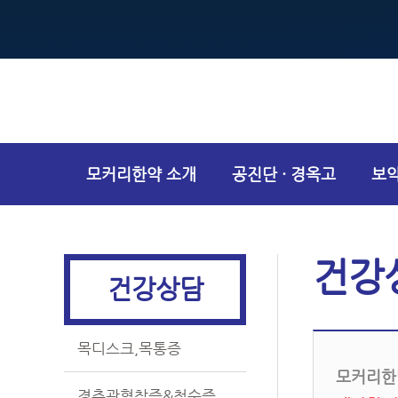
모커리한약 소개
공진단 · 경옥고
보
건강상담
건강
건강상담
목디스크,목통증
모커리한
경추관협착증&척수증