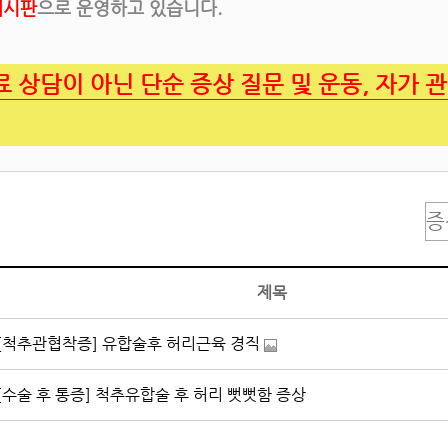
게시판
으로 운영하고 있습니다.
료 상담이 아닌 단순 증상 질문 및 운동, 자가 
제목
[척추관협착증] 유합술후 허리근육 경직
[수술 후 통증] 척추유합술 후 허리 뻣뻣함 증상