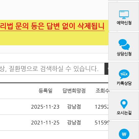
예약신청
관리법 문의 등은 답변 없이 삭제됩니
상담신청
카톡상담
등록일
답변희망점
조회수
2025-11-23
강남점
12952
오시는길
2021-11-25
강남점
51599