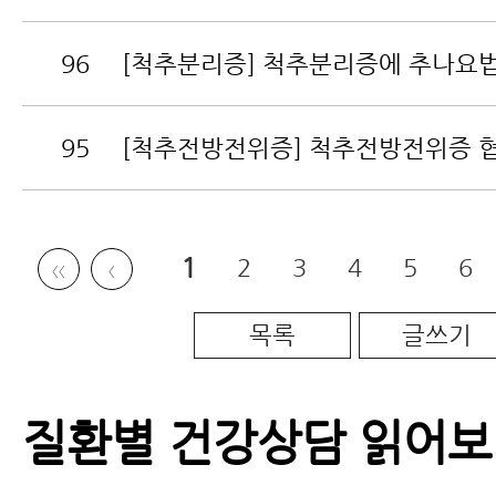
96
[척추분리증] 척추분리증에 추나요법 
95
[척추전방전위증] 척추전방전위증 협착
1
2
3
4
5
6
〈〈
〈
목록
글쓰기
질환별 건강상담 읽어