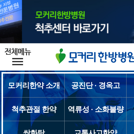
모커리한약 소개
공진단 · 경옥고
척추관절 한약
역류성 · 소화불량
쌍화탕
교통사고한약