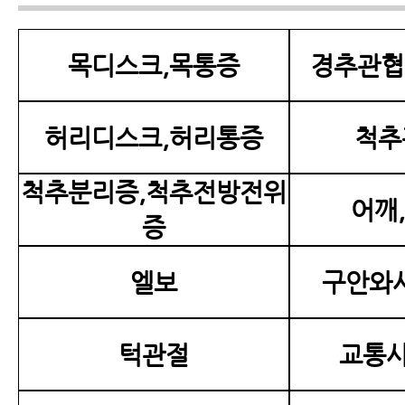
목디스크,목통증
경추관협
허리디스크,허리통증
척추
척추분리증,척추전방전위
어깨
증
엘보
구안와사
턱관절
교통사